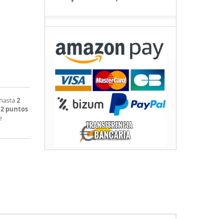
 hasta
2
á
2
puntos
e