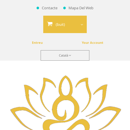
Contacte
Mapa Del Web
(buit)
Entreu
Your Account
Català