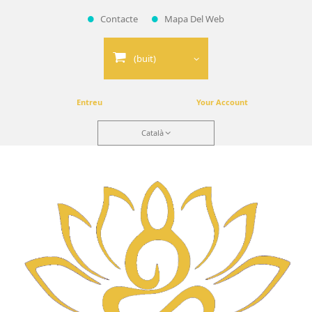
Contacte
Mapa Del Web
(buit)
Entreu
Your Account
Català