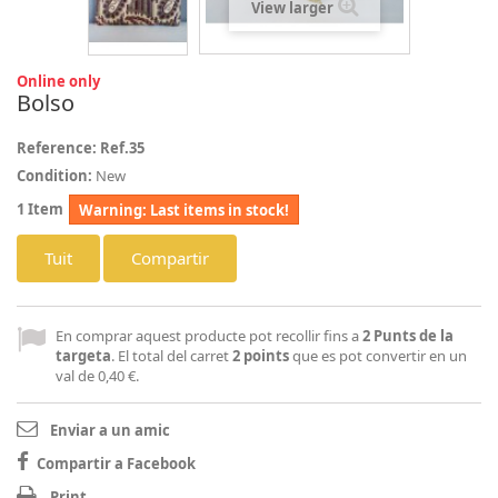
View larger
Online only
Bolso
Reference:
Ref.35
Condition:
New
1
Item
Warning: Last items in stock!
Tuit
Compartir
En comprar aquest producte pot recollir fins a
2
Punts de la
targeta
. El total del carret
2
points
que es pot convertir en un
val de
0,40 €
.
Enviar a un amic
Compartir a Facebook
Print