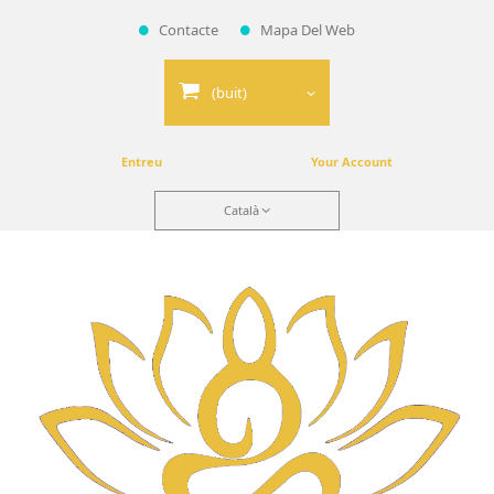
Contacte
Mapa Del Web
(buit)
Entreu
Your Account
Català